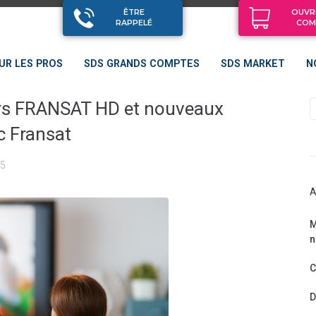
ÊTRE
OUVR
RAPPELÉ
COM
UR LES PROS
SDS GRANDS COMPTES
SDS MARKET
N
urs FRANSAT HD et nouveaux
c Fransat
25
A
M
n
C
D