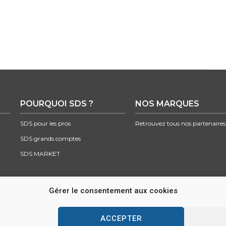
POURQUOI SDS ?
NOS MARQUES
SDS pour les pros
Retrouvez tous nos partenaires
SDS grands comptes
SDS MARKET
Gérer le consentement aux cookies
Parc d’activité des Lacs, 22 rue Saint-Exupéry, 33290 BLANQUEFORT –
info@sds.f
ACCEPTER