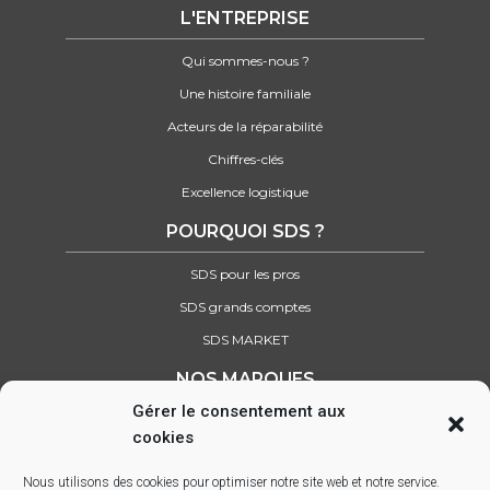
L'ENTREPRISE
Qui sommes-nous ?
Une histoire familiale
Acteurs de la réparabilité
Chiffres-clés
Excellence logistique
POURQUOI SDS ?
SDS pour les pros
SDS grands comptes
SDS MARKET
NOS MARQUES
Gérer le consentement aux
Retrouvez tous nos partenaires
cookies
SUIVEZ-NOUS SUR :
Nous utilisons des cookies pour optimiser notre site web et notre service.