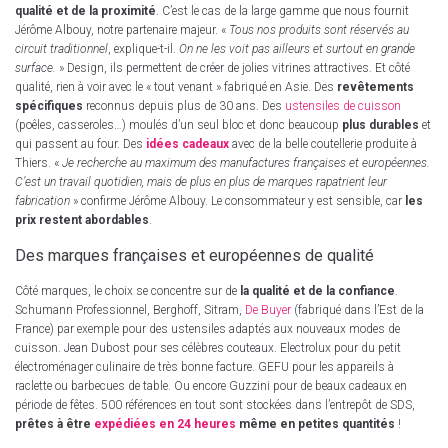
qualité et de la proximité
. C’est le cas de la large gamme que nous fournit
Jérôme Albouy, notre partenaire majeur. «
Tous nos produits sont réservés au
circuit traditionnel
, explique-t-il.
On ne les voit pas ailleurs et surtout en grande
surface.
» Design, ils permettent de créer de jolies vitrines attractives. Et côté
qualité, rien à voir avec le « tout venant » fabriqué en Asie. Des
revêtements
spécifiques
reconnus depuis plus de 30 ans. Des
ustensiles de cuisson
(poêles, casseroles…) moulés d’un seul bloc et donc beaucoup
plus durables
et
qui passent au four. Des
idées cadeaux
avec de la belle coutellerie produite à
Thiers. «
Je recherche au maximum des manufactures françaises et européennes.
C’est un travail quotidien, mais de plus en plus de marques rapatrient leur
fabrication
» confirme Jérôme Albouy. Le consommateur y est sensible, car
les
prix restent abordables
.
Des marques françaises et européennes de qualité
Côté marques, le choix se concentre sur de
la qualité et de la confiance
.
Schumann Professionnel, Berghoff, Sitram,
De Buyer
(fabriqué dans l’Est de la
France) par exemple pour des ustensiles adaptés aux nouveaux modes de
cuisson. Jean Dubost pour ses célèbres couteaux. Electrolux pour du petit
électroménager culinaire de très bonne facture. GEFU pour les appareils à
raclette ou barbecues de table. Ou encore Guzzini pour de beaux cadeaux en
période de fêtes. 500 références en tout sont stockées dans l’entrepôt de SDS,
prêtes à être
expédiées en 24 heures
même en petites quantités
!