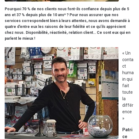
Pourquoi 70 % de nos clients nous font-ils confiance depuis plus de 5
ans et 37 % depuis plus de 10 ans* ? Pour nous assurer que nos
services correspondent bien à leurs attentes, nous avons demandé à
quatre d’entre eux les raisons de leur fidélité et ce qu’ils apprécient
chez nous. Disponibilité, réactivité, relation client… Ce sont eux qui en
parlent le mieux !
« Un
conta
ct
huma
in qui
fait
toute
la
différ
ence
»
Patri
ce