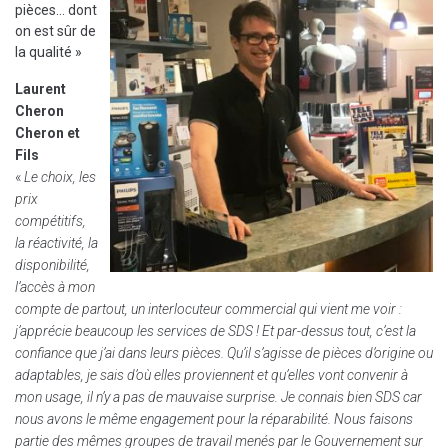
pièces… dont
on est sûr de
la qualité »
Laurent
Cheron
Cheron et
Fils
«
Le choix, les
prix
compétitifs,
la réactivité, la
disponibilité,
l’accès à mon
compte de partout, un interlocuteur commercial qui vient me voir :
j’apprécie beaucoup les services de SDS ! Et par-dessus tout, c’est la
confiance que j’ai dans leurs pièces. Qu’il s’agisse de pièces d’origine ou
adaptables, je sais d’où elles proviennent et qu’elles vont convenir à
mon usage, il n’y a pas de mauvaise surprise. Je connais bien SDS car
nous avons le même engagement pour la réparabilité. Nous faisons
partie des mêmes groupes de travail menés par le Gouvernement sur